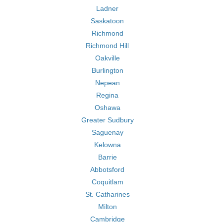
Ladner
Saskatoon
Richmond
Richmond Hill
Oakville
Burlington
Nepean
Regina
Oshawa
Greater Sudbury
Saguenay
Kelowna
Barrie
Abbotsford
Coquitlam
St. Catharines
Milton
Cambridge