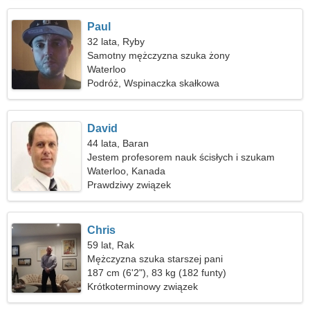
Paul
32 lata, Ryby
Samotny mężczyzna szuka żony
Waterloo
Podróż, Wspinaczka skałkowa
David
44 lata, Baran
Jestem profesorem nauk ścisłych i szukam
atrakcyjnej kobiety
Waterloo, Kanada
Prawdziwy związek
Chris
59 lat, Rak
Mężczyzna szuka starszej pani
187 cm (6'2"), 83 kg (182 funty)
Krótkoterminowy związek