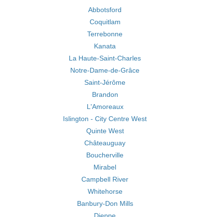
Abbotsford
Coquitlam
Terrebonne
Kanata
La Haute-Saint-Charles
Notre-Dame-de-Grâce
Saint-Jérôme
Brandon
L'Amoreaux
Islington - City Centre West
Quinte West
Châteauguay
Boucherville
Mirabel
Campbell River
Whitehorse
Banbury-Don Mills
Dieppe