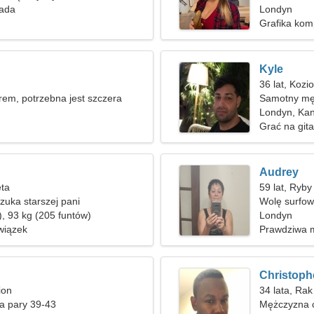
ada
Londyn
Grafika kom
Kyle
36 lat, Kozi
rem, potrzebna jest szczera
Samotny mę
Londyn, Ka
Grać na gita
Audrey
ęta
59 lat, Ryby
uka starszej pani
Wolę surfow
), 93 kg (205 funtów)
Londyn
wiązek
Prawdziwa m
Christoph
ion
34 lata, Rak
a pary 39-43
Mężczyzna c