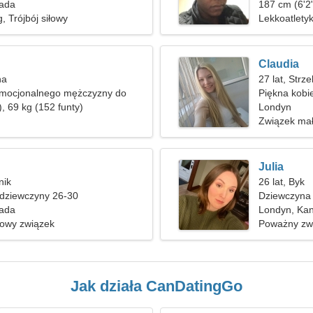
ada
187 cm (6'2"
, Trójbój siłowy
Lekkoatletyk
Claudia
na
27 lat, Strze
emocjonalnego mężczyzny do
Piękna kobi
ańca
, 69 kg (152 funty)
Londyn
Związek mał
Julia
nik
26 lat, Byk
 dziewczyny 26-30
Dziewczyna 
ada
Londyn, Ka
nowy związek
Poważny zw
Jak działa CanDatingGo