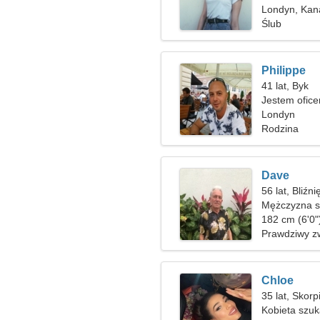
Londyn, Kan
Ślub
Philippe
41 lat, Byk
Jestem ofice
kobieta
Londyn
Rodzina
Dave
56 lat, Bliźni
Mężczyzna sz
182 cm (6'0"
Prawdziwy z
Chloe
35 lat, Skorp
Kobieta szuk