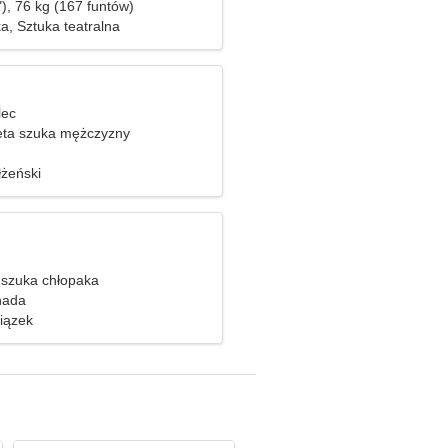
), 76 kg (167 funtów)
a, Sztuka teatralna
lec
eta szuka mężczyzny
żeński
szuka chłopaka
nada
iązek