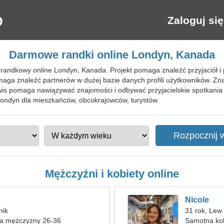
Zaloguj się
Darmowe randki online Londyn, Kanada
randkowy online Londyn, Kanada. Projekt pomaga znaleźć przyjaciół i 
maga znaleźć partnerów w dużej bazie danych profili użytkowników. Zna
wis pomaga nawiązywać znajomości i odbywać przyjacielskie spotkania
ndyn dla mieszkańców, obcokrajowców, turystów.
Mężczyźni i kobiety online
Nicole
nik
31 rok, Lew
ka mężczyzny 26-36
Samotna ko