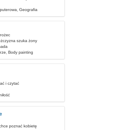
puterowa, Geografia
orożec
żczyzna szuka żony
nada
rze, Body painting
ać i czytać
iłość
e
hce poznać kobietę