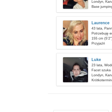
Londyn, Kan
Base jumping
Laurence
43 lata, Pan
Potrzebuję 
wspólnego t
155 cm (5'2")
Przyjaźń
Luke
23 lata, Wod
Facet szuka
Londyn, Kan
Krótkotermi