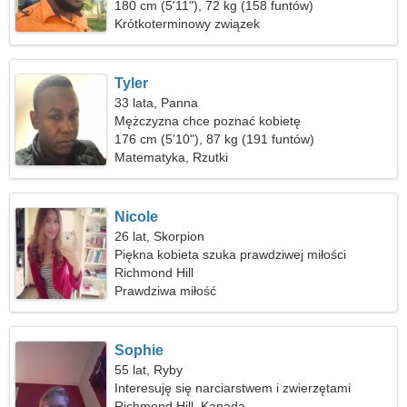
180 cm (5'11"), 72 kg (158 funtów)
Krótkoterminowy związek
Tyler
33 lata, Panna
Mężczyzna chce poznać kobietę
176 cm (5'10"), 87 kg (191 funtów)
Matematyka, Rzutki
Nicole
26 lat, Skorpion
Piękna kobieta szuka prawdziwej miłości
Richmond Hill
Prawdziwa miłość
Sophie
55 lat, Ryby
Interesuję się narciarstwem i zwierzętami
domowymi
Richmond Hill, Kanada