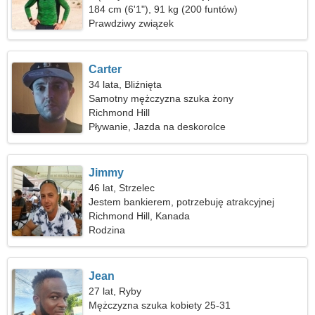
184 cm (6'1"), 91 kg (200 funtów)
Prawdziwy związek
Carter
34 lata, Bliźnięta
Samotny mężczyzna szuka żony
Richmond Hill
Pływanie, Jazda na deskorolce
Jimmy
46 lat, Strzelec
Jestem bankierem, potrzebuję atrakcyjnej
kobiety
Richmond Hill, Kanada
Rodzina
Jean
27 lat, Ryby
Mężczyzna szuka kobiety 25-31