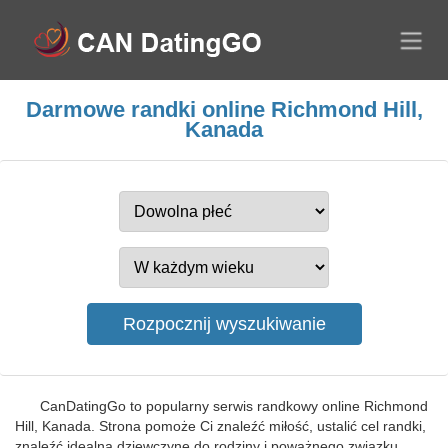
Darmowe randki online Richmond Hill,
Kanada
CanDatingGo to popularny serwis randkowy online Richmond
Hill, Kanada. Strona pomoże Ci znaleźć miłość, ustalić cel randki,
znaleźć idealną dziewczynę do rodziny i poważnego związku.