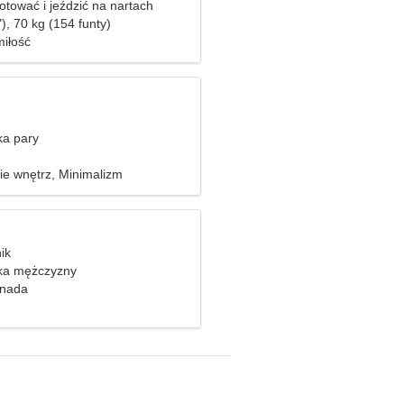
otować i jeździć na nartach
), 70 kg (154 funty)
iłość
ka pary
ie wnętrz, Minimalizm
ik
ka mężczyzny
anada