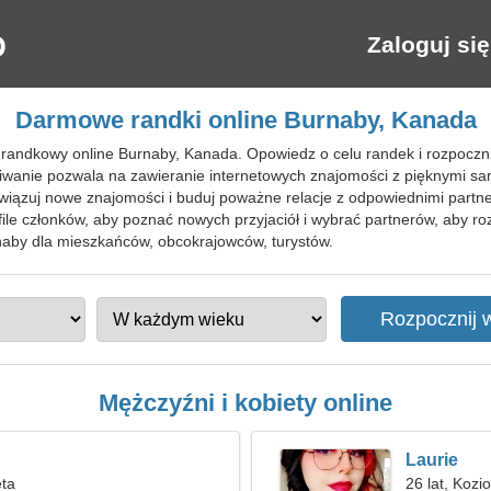
Zaloguj się
Darmowe randki online Burnaby, Kanada
randkowy online Burnaby, Kanada. Opowiedz o celu randek i rozpocznij
anie pozwala na zawieranie internetowych znajomości z pięknymi sa
iązuj nowe znajomości i buduj poważne relacje z odpowiednimi partne
file członków, aby poznać nowych przyjaciół i wybrać partnerów, aby r
by dla mieszkańców, obcokrajowców, turystów.
Mężczyźni i kobiety online
Laurie
ęta
26 lat, Kozi