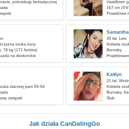
nacie, potrzebuję fantastycznej
Uwielbiam g
nada
167 cm (5'6"
wiązek
Prawdziwa m
Samantha
lec
30 lat, Lew
czyzna szuka żony
Kobieta szu
), 78 kg (171 funtów)
Burnaby
Jazda na deskorolce
Projektowan
Kaitlyn
21 lat, Wodn
uka starszej pani 50-54
Kobieta szu
nada
Burnaby, K
nowy związek
Ślub
Jak działa CanDatingGo