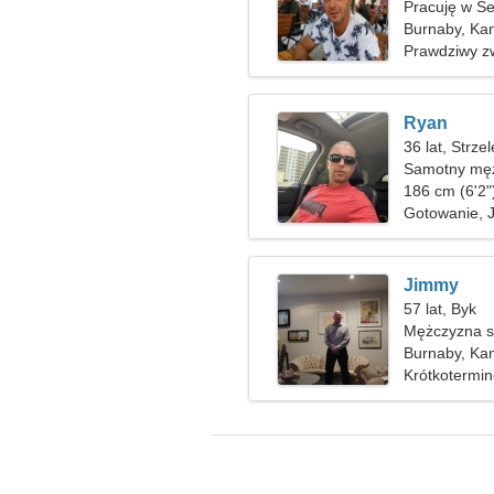
Pracuję w Se
kobiety
Burnaby, Ka
Prawdziwy z
Ryan
36 lat, Strze
Samotny męż
186 cm (6'2"
Gotowanie, 
Jimmy
57 lat, Byk
Mężczyzna sz
Burnaby, Ka
Krótkotermi