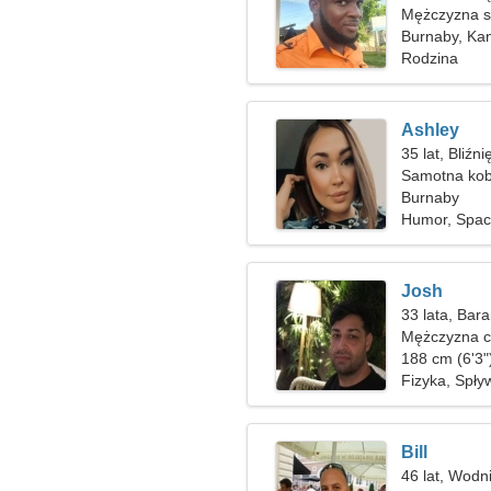
Mężczyzna s
Burnaby, Ka
Rodzina
Ashley
35 lat, Bliźni
Samotna kob
Burnaby
Humor, Spac
Josh
33 lata, Bar
Mężczyzna c
188 cm (6'3"
Fizyka, Spły
Bill
46 lat, Wodn