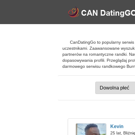
CanDatingGo to popularny serwis 
uczestnikami. Zaawansowane wyszukiw
partnerów na romantyczne randki. Naw
dopasowywania profili. Przeglądaj pro
darmowego serwisu randkowego Burna
Kevin
25 lat, Bliźni