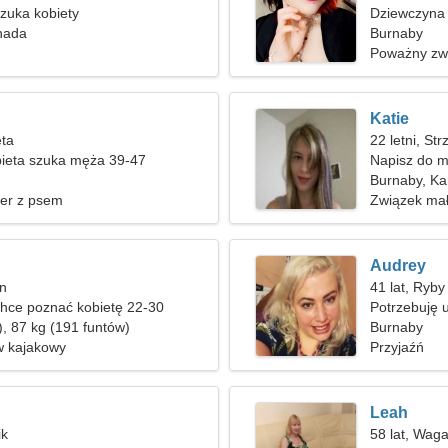
zuka kobiety
Dziewczyna 
nada
Burnaby
Poważny zw
Katie
ęta
22 letni, Str
ieta szuka męża 39-47
Napisz do m
Burnaby, K
er z psem
Związek mał
Audrey
an
41 lat, Ryby
hce poznać kobietę 22-30
Potrzebuję 
), 87 kg (191 funtów)
wspólnego 
Burnaby
w kajakowy
Przyjaźń
Leah
ik
58 lat, Wag