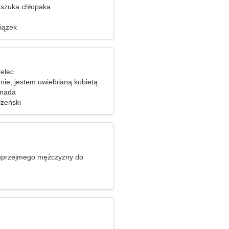
szuka chłopaka
iązek
zelec
nie, jestem uwielbianą kobietą
anada
żeński
uprzejmego mężczyzny do
gotowania
a