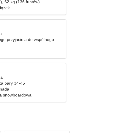
), 62 kg (136 funtów)
iązek
a
go przyjaciela do wspólnego
a nartach
ga
ka pary 34-45
nada
a snowboardowa