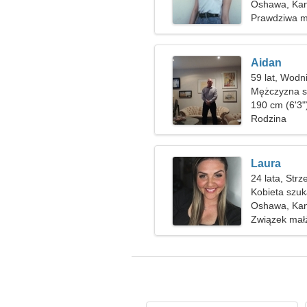
Oshawa, Ka
Prawdziwa m
Aidan
59 lat, Wodn
Mężczyzna sz
190 cm (6'3")
Rodzina
Laura
24 lata, Strz
Kobieta szu
Oshawa, Ka
Związek mał