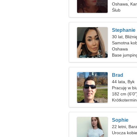
Oshawa, Ka
Ślub
Stephanie
30 lat, Bliźni
Samotna kob
Oshawa
Base jumping
Brad
44 lata, Byk
Pracuję w biu
182 cm (6'0"
Krótkotermi
Sophie
22 letni, Bar
Urocza kobie