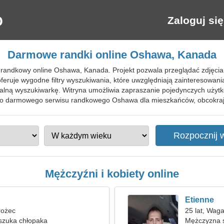
Zaloguj się
Darmowe randki online Oshawa, Kanada
 randkowy online Oshawa, Kanada. Projekt pozwala przeglądać zdjęcia
feruje wygodne filtry wyszukiwania, które uwzględniają zainteresowan
alną wyszukiwarkę. Witryna umożliwia zapraszanie pojedynczych użytk
 do darmowego serwisu randkowego Oshawa dla mieszkańców, obcokraj
Mężczyźni i kobiety online
Etienne
rożec
25 lat, Wag
szuka chłopaka
Mężczyzna s