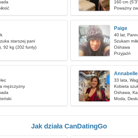
nada
160 cm (5'3"
iłość
Poważny zw
Paige
ik
40 lat, Pann
uka starszej pani
Szukam miłe
, 92 kg (202 funty)
jeżdżenia n
Oshawa
Przyjaźń
Annabelle
elec
33 lata, Wa
ka mężczyzny
Kobieta szu
nada
Oshawa, Ka
żeński
Moda, Desk
Jak działa CanDatingGo