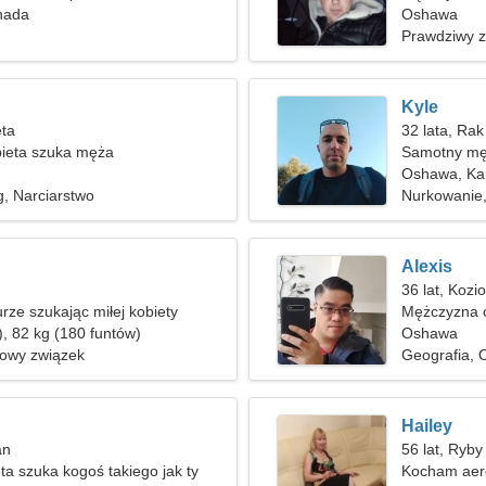
nada
Oshawa
Prawdziwy 
Kyle
ęta
32 lata, Rak
ieta szuka męża
Samotny mę
Oshawa, Ka
, Narciarstwo
Nurkowanie,
Alexis
36 lat, Kozi
rze szukając miłej kobiety
Mężczyzna c
), 82 kg (180 funtów)
Oshawa
nowy związek
Geografia, 
Hailey
an
56 lat, Ryby
ta szuka kogoś takiego jak ty
Kocham aero