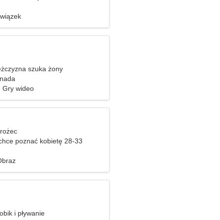
związek
żczyzna szuka żony
nada
 Gry wideo
orożec
hce poznać kobietę 28-33
Obraz
bik i pływanie